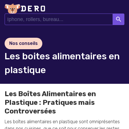
search
Nos conseils
Les boites alimentaires en
plastique
Les Boîtes Alimentaires en
Plastique : Pratiques mais
Controversées
Les boîtes alimentaires en plastique sont omniprésentes
dans nos cuisines, que ce soit pour conserver les restes,