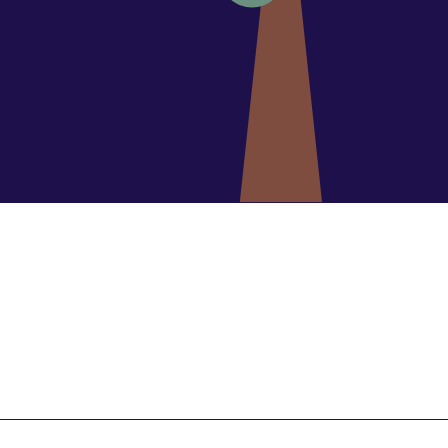
blette samsung
⌚ Apple Watch