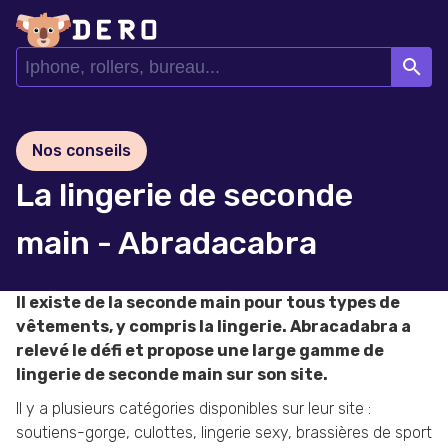
search
Nos conseils
La lingerie de seconde
main - Abradacabra
Il existe de la seconde main pour tous types de
vêtements, y compris la lingerie. Abracadabra a
relevé le défi et propose une large gamme de
lingerie de seconde main sur son site.
Il y a plusieurs catégories disponibles sur leur site :
soutiens-gorge, culottes, lingerie sexy, brassières de sport