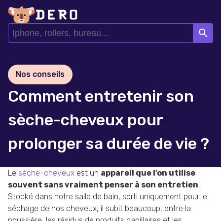
search
Nos conseils
Comment entretenir son
sèche-cheveux pour
prolonger sa durée de vie ?
Le
sèche-cheveux
est un
appareil que l’on utilise
souvent sans vraiment penser à son entretien
.
Stocké dans notre salle de bain, sorti uniquement pour le
séchage de nos cheveux, il subit beaucoup, entre la
poussière, les résidus de produits capillaires et les