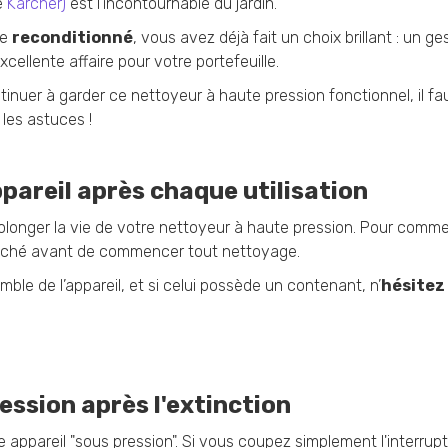
é
Kärcher)
est l’incontournable du jardin.
le
reconditionné
, vous avez déjà fait un choix brillant : un ge
cellente affaire pour votre portefeuille.
tinuer à garder ce nettoyeur à haute pression fonctionnel, il faut
 les astuces !
ppareil après chaque utilisation
 prolonger la vie de votre nettoyeur à haute pression. Pour comm
ranché avant de commencer tout nettoyage.
semble de l’appareil, et si celui possède un contenant, n’
hésitez
ression après l'extinction
 appareil "sous pression". Si vous coupez simplement l'interrupt