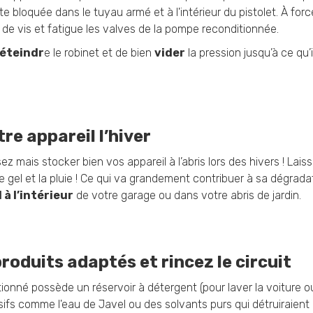
 bloquée dans le tuyau armé et à l'intérieur du pistolet. À forc
as de vis et fatigue les valves de la pompe reconditionnée.
éteindr
e le robinet et de bien
vider
la pression jusqu’à ce qu’i
re appareil l’hiver
ez mais stocker bien vos appareil à l’abris lors des hivers ! Lai
d, le gel et la pluie ! Ce qui va grandement contribuer à sa dégrad
 à l’intérieur
de votre garage ou dans votre abris de jardin.
 produits adaptés et rincez le circuit
tionné possède un réservoir à détergent (pour laver la voiture ou l
ifs comme l'eau de Javel ou des solvants purs qui détruiraient l