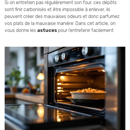
Si on entretien pas régulièrement son four, ces dépôts
sont finir carbonisés et être impossible à enlever, ils
peuvent créer des mauvaises odeurs et donc parfumez
vos plats de la mauvaise manière. Dans cet article, on
vous donne les
astuces
pour l’entretenir facilement.