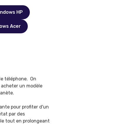
indows HP
dows Acer
 le téléphone. On
nt, acheter un modèle
lanète.
ante pour profiter d'un
état par des
ble tout en prolongeant