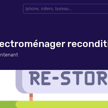
électroménager recondi
intenant