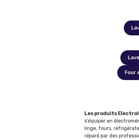
La
Lave
Four 
Les produits Electro
s’équiper en électromén
linge, fours, réfrigéra
réparé par des profess