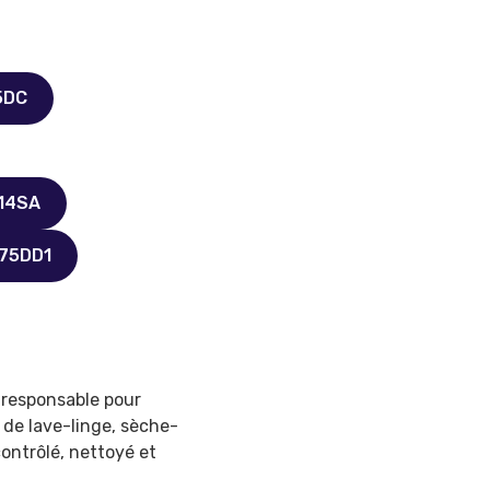
5DC
814SA
375DD1
 responsable pour
 de lave-linge, sèche-
contrôlé, nettoyé et